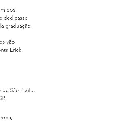
um dos 
e dedicasse 
 da graduação.
os vão 
nta Erick.
 de São Paulo, 
SP.
orma, 