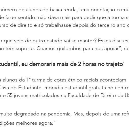
úmero de alunos de baixa renda, uma orientação com
e fazer sentido: não dava mais para pedir que a turma s
rso de direito e só trabalhasse depois do terceiro ano
que veio de outro estado vai se manter? Esses discurs
o tem suporte. Criamos quilombos para nos apoiar”, co
udantil, eu demoraria mais de 2 horas no trajeto'
 alunos da 1ª turma de cotas étnico-raciais aconteciam 
sa do Estudante, moradia estudantil gratuita no centro
te 55 jovens matriculados na Faculdade de Direito da U
 muito degradado na pandemia. Mas, depois de uma ref
ições melhores agora.”