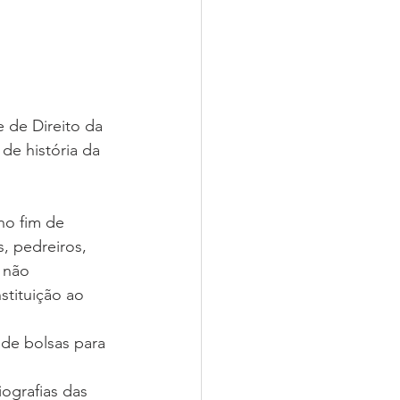
 de Direito da 
de história da 
no fim de 
s, pedreiros, 
 não 
tituição ao 
de bolsas para 
ografias das 