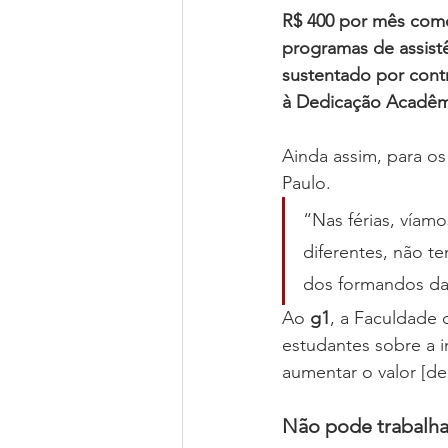
R$ 400 por mês como 
programas de assistê
sustentado por contr
à Dedicação Acadêmi
Ainda assim, para os 
Paulo.
“Nas férias, víam
diferentes, não te
dos formandos da 
Ao 
g1
, a Faculdade 
estudantes sobre a i
aumentar o valor [de 
Não pode trabalh