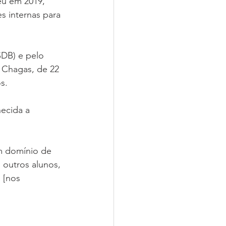
eu em 2019, 
s internas para 
SDB) e pelo 
 Chagas, de 22 
s.
ecida a 
m domínio de 
 outros alunos, 
 [nos 