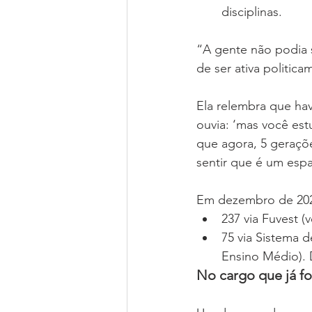
disciplinas.
“A gente não podia s
de ser ativa politica
Ela relembra que hav
ouvia: ‘mas você es
que agora, 5 geraçõe
sentir que é um esp
Em dezembro de 2022
237 via Fuvest (v
75 via Sistema 
Ensino Médio). D
No cargo que já f