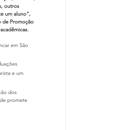
, outros 
te um aluno”, 
to de Promoção 
 acadêmicas.
bancar em São 
duações 
arista e um 
ção dos 
dade promete 