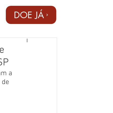
DOE JÁ
e
SP
am a 
 de 