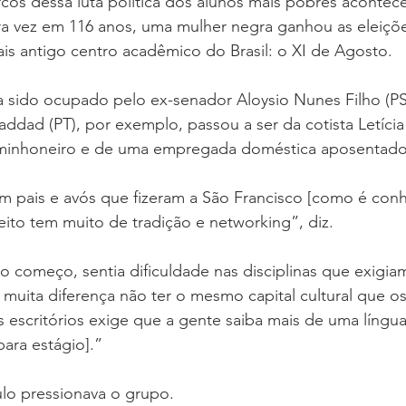
os dessa luta política dos alunos mais pobres acontec
ra vez em 116 anos, uma mulher negra ganhou as eleiçõe
is antigo centro acadêmico do Brasil: o XI de Agosto.
ia sido ocupado pelo ex-senador Aloysio Nunes Filho (P
ddad (PT), por exemplo, passou a ser da cotista Letícia
aminhoneiro e de uma empregada doméstica aposentado
m pais e avós que fizeram a São Francisco [como é conh
eito tem muito de tradição e networking”, diz.
 começo, sentia dificuldade nas disciplinas que exigia
 muita diferença não ter o mesmo capital cultural que os
 escritórios exige que a gente saiba mais de uma língua
para estágio].”
ulo pressionava o grupo.