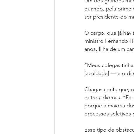
Um dos grandes marc
quando, pela primei
ser presidente do ma
O cargo, que já hav
ministro Fernando Ha
anos, filha de um c
“Meus colegas tinha
faculdade] — e o dir
Chagas conta que, no
outros idiomas. “Faz
porque a maioria dos
processos seletivos 
Esse tipo de obstác