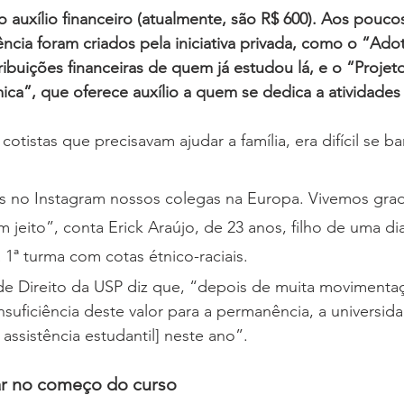
auxílio financeiro (atualmente, são R$ 600). Aos poucos
ncia foram criados pela iniciativa privada, como o “Ado
ibuições financeiras de quem já estudou lá, e o “Proje
ca”, que oferece auxílio a quem se dedica a atividades
cotistas que precisavam ajudar a família, era difícil se 
os no Instagram nossos colegas na Europa. Vivemos gra
m jeito”, conta Erick Araújo, de 23 anos, filho de uma di
1ª turma com cotas étnico-raciais.
de Direito da USP diz que, “depois de muita movimenta
nsuficiência deste valor para a permanência, a universi
assistência estudantil] neste ano”.
ar no começo do curso