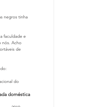
s negros tinha 
a faculdade e 
o nós. Acho 
ortáveis de 
ndo:
acional do 
gada doméstica