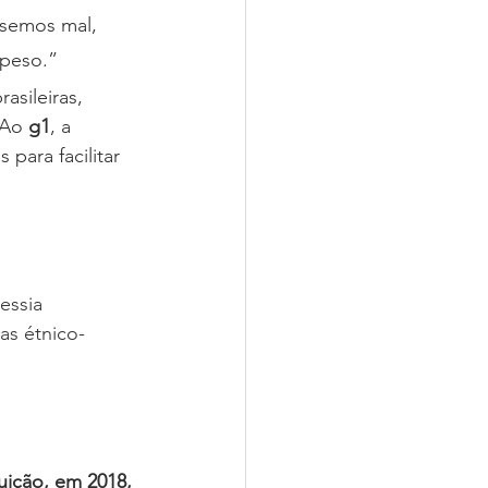
semos mal, 
 peso.”
asileiras, 
 Ao 
g1
, a 
para facilitar 
essia 
as étnico-
uição, em 2018, 