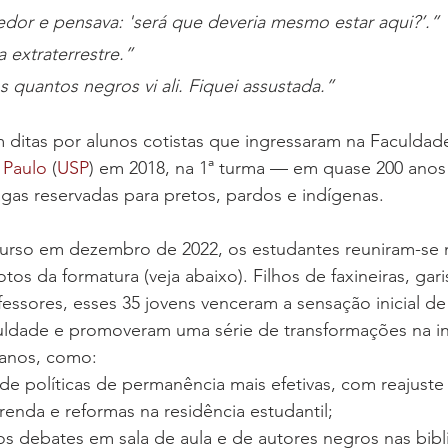
dor e pensava: 'será que deveria mesmo estar aqui?’.”
 extraterrestre.”
 quantos negros vi ali. Fiquei assustada.”
m ditas por alunos cotistas que ingressaram na Faculdade
 Paulo
 (
USP
) em 2018, na 1ª turma — em quase 200 anos 
vagas reservadas para pretos, pardos e indígenas.
urso em dezembro de 2022, os estudantes reuniram-se 
fotos da formatura (veja abaixo). Filhos de faxineiras, gari
essores, esses 35 jovens venceram a sensação inicial de
uldade e promoveram uma série de transformações na ins
 anos, como:
e políticas de permanência mais efetivas, com reajuste 
renda e reformas na residência estudantil;
s debates em sala de aula e de autores negros nas bibli