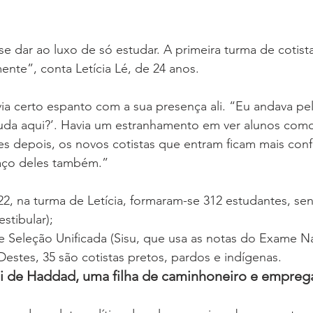
e dar ao luxo de só estudar. A primeira turma de cotista
mente”, conta Letícia Lé, de 24 anos.
ia certo espanto com a sua presença ali. “Eu andava pel
tuda aqui?’. Havia um estranhamento em ver alunos com
s depois, os novos cotistas que entram ficam mais conf
aço deles também.”
, na turma de Letícia, formaram-se 312 estudantes, se
estibular);
de Seleção Unificada (Sisu, que usa as notas do Exame N
estes, 35 são cotistas pretos, pardos e indígenas.
oi de Haddad, uma filha de caminhoneiro e empre